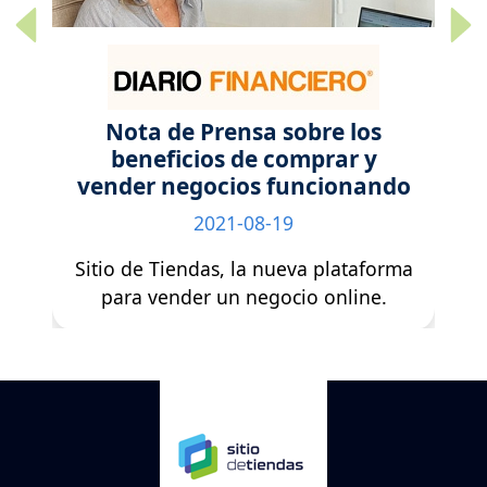
Previous
Next
e los
Como comprar una tienda
ar y
online funcionando y con
ionando
ganancias
2021-10-20
lataforma
“Sitio de Tiendas”: Llega a Chile la
nline.
primera corredora de negocios
digitales de Latinoamérica