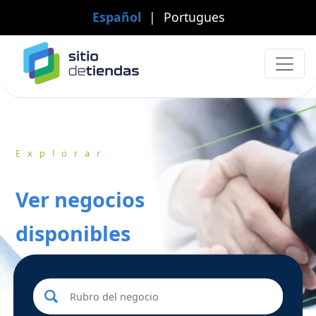
Español
|
Portugues
Explorar
Ver negocios
disponibles