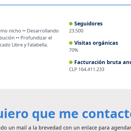
Seguidores
smo nicho •• Desarrollando
23.500
ibución •• Profundizar el
Visitas orgánicas
ado Libre y Falabella.
70
%
Facturación bruta an
CLP
164.411.233
iero que me contac
ando un mail a la brevedad con un enlace para agenda