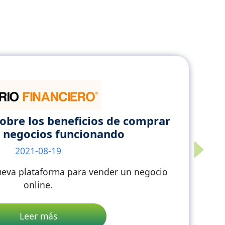
a tienda online funcionando y
con ganancias
2021-10-20
Next
 Llega a Chile la primera corredora de
 digitales de Latinoamérica
Leer más