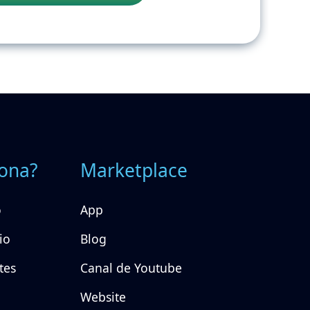
ona?
Marketplace
o
App
io
Blog
tes
Canal de Youtube
Website