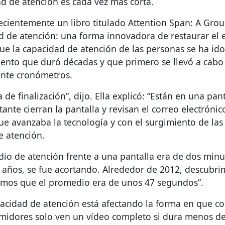
ad de atención es cada vez más corta.
 recientemente un libro titulado Attention Span: A Gr
 de atención: una forma innovadora de restaurar el equ
 que la capacidad de atención de las personas se ha id
ento que duró décadas y que primero se llevó a cabo 
ante cronómetros.
a de finalización”, dijo. Ella explicó: “Están en una 
tante cierran la pantalla y revisan el correo electrónic
ue avanzaba la tecnología y con el surgimiento de las 
e atención.
io de atención frente a una pantalla era de dos minut
os años, se fue acortando. Alrededor de 2012, descubr
brimos que el promedio era de unos 47 segundos”.
apacidad de atención está afectando la forma en que 
midores solo ven un vídeo completo si dura menos d