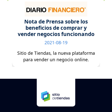
Previous
Next
os
Como comprar una tienda
y
online funcionando y con
ando
ganancias
2021-10-20
forma
“Sitio de Tiendas”: Llega a Chile la
e.
primera corredora de negocios
digitales de Latinoamérica